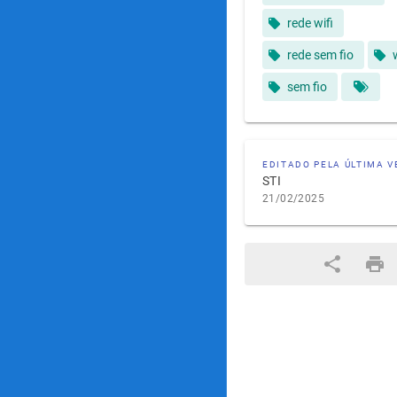
rede wifi
rede sem fio
sem fio
EDITADO PELA ÚLTIMA V
STI
21/02/2025