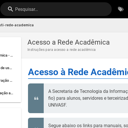
Pesquisar…
sti-rede-academica
Acesso a Rede Acadêmica
Instruções para acesso a rede acadêmica
Acesso à Rede Acadêmica - WIFI
Tutorial para cadastro de usuário
Acesso à Rede Acadêmic
Tutoriais para configuração nos respectivos Sistemas Operacionais:
A Secretaria de Tecnologia da Inform
Utilitário para configuração automática das redes sem fio no Windows:
fio) para alunos, servidores e terceiri
UNIVASF.
Segue abaixo os links para manuais, so