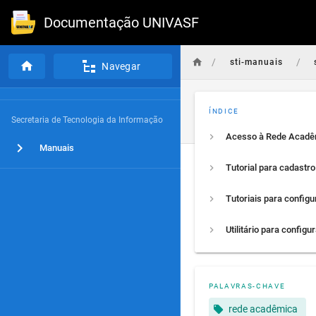
Documentação UNIVASF
/
/
sti-manuais
Navegar
ÍNDICE
Secretaria de Tecnologia da Informação
Manuais
PALAVRAS-CHAVE
rede acadêmica